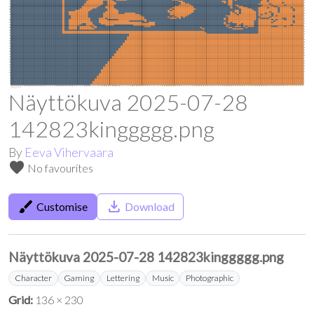
Näyttökuva 2025-07-28
142823kinggggg.png
By
Eeva Vihervaara
favorite
No favourites
brush
save_alt
Customise
Download
Näyttökuva 2025-07-28 142823kinggggg.png
Character
Gaming
Lettering
Music
Photographic
Grid:
136 × 230