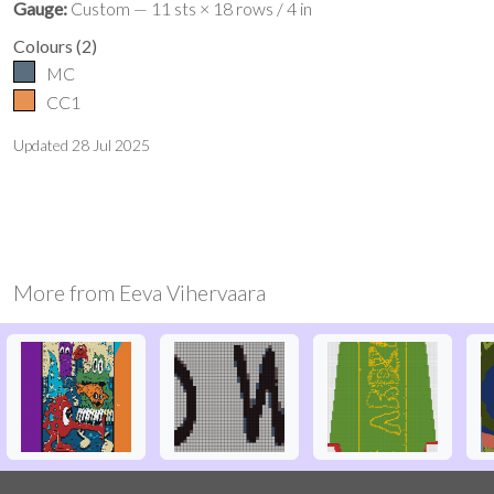
Gauge:
Custom — 11 sts × 18 rows / 4 in
Colours
(
2
)
MC
CC1
Updated
28 Jul 2025
More from
Eeva Vihervaara