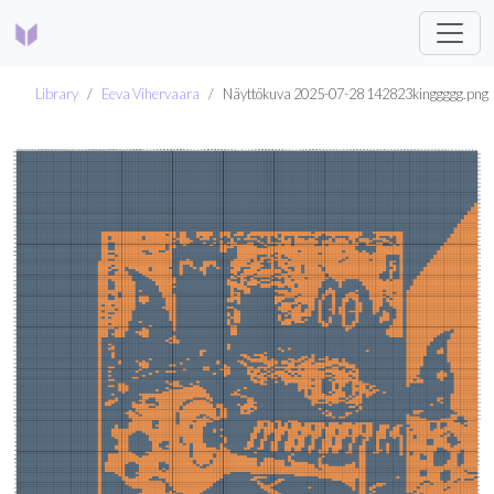
Library
Eeva Vihervaara
Näyttökuva 2025-07-28 142823kinggggg.png