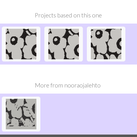
Projects based on this one
More from
nooraojalehto