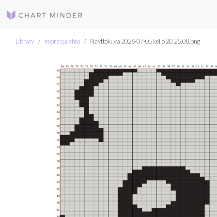
Library
nooraojalehto
Näyttökuva 2026-07-05 kello 20.25.08.png