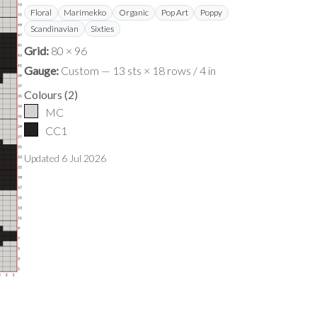
Floral
Marimekko
Organic
Pop Art
Poppy
Scandinavian
Sixties
Grid:
80 × 96
Gauge:
Custom — 13 sts × 18 rows / 4 in
Colours
(
2
)
MC
CC1
Updated
6 Jul 2026