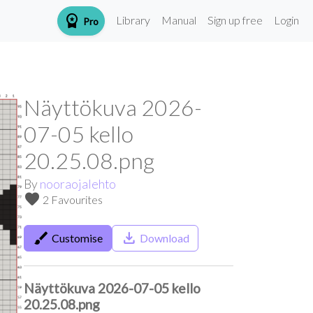
workspace_premium
Library
Manual
Sign up free
Login
Pro
Näyttökuva 2026-
07-05 kello
20.25.08.png
By
nooraojalehto
favorite
2 Favourites
brush
save_alt
Customise
Download
Näyttökuva 2026-07-05 kello
20.25.08.png